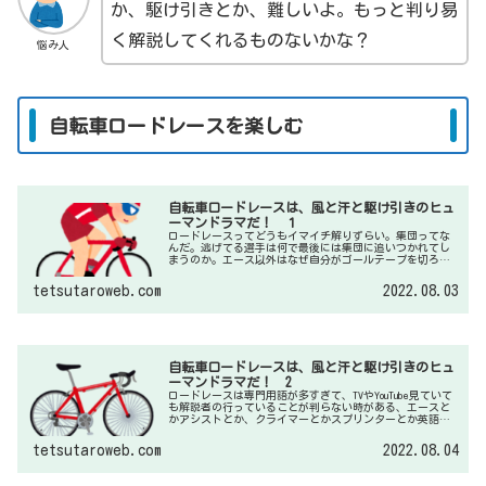
か、駆け引きとか、難しいよ。もっと判り易
く解説してくれるものないかな？
悩み人
自転車ロードレースを楽しむ
自転車ロードレースは、風と汗と駆け引きのヒュ
ーマンドラマだ！ １
ロードレースってどうもイマイチ解りずらい。集団ってな
んだ。逃げてる選手は何で最後には集団に追いつかれてし
まうのか。エース以外はなぜ自分がゴールテープを切ろう
としないのか？私もそうでした。それ以上に私は初めのこ
ろ自転車レースが嫌いでした。
tetsutaroweb.com
2022.08.03
自転車ロードレースは、風と汗と駆け引きのヒュ
ーマンドラマだ！ 2
ロードレースは専門用語が多すぎて、TVやYouTube見ていて
も解説者の行っていることが判らない時がある、エースと
かアシストとか、クライマーとかスプリンターとか英語も
判らないけど、逃げとか集団とか、足が無いとか日本語す
ら判らない時がある。
tetsutaroweb.com
2022.08.04