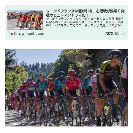
ツールドフランスは駆け引き、心理戦が渦巻く究
極のヒューマンドラマだ！
ツールドフランスってなんでみんながあんなにお祭り騒ぎ
になるの？ ずいぶん長くやってるけど何日間のレースな
の？ どこを走ってるの？ 判ったようで難しいのがツー
ルドフランス。私も判ったつもりになってる一人かも知れ
ませんが、知れば知るほど面白いのがツールドフランスで
tetsutaroweb.com
2022.08.06
す。