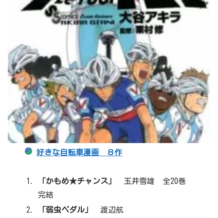
好きな自転車漫画 ８作
「かもめ★チャンス」
玉井雪雄 全20巻
完結
「弱虫ペダル」
渡辺航