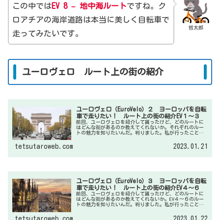
この中では
EV 8 –
地中海ルート
ですね。ク
ロアチアの海岸道路は本当に美しく自転車で
哲太郎
走ってみたいです。
ユーロヴェロ ルート上の街の紹介
ユーロヴェロ（EuroVelo）２ ヨーロッパを自転
車で走りたい！ ルート上の街の紹介EV１～３
前回、ユーロヴェロを紹介して貰ったけど、どのルートに
はどんな街があるのか教えてくれないか。それぞれのルー
トの魅力を知りたいんだ。判りました。私が行ったことの
ある街しか紹介でできませんが数回に分けてご紹介してみ
ますね。今回はEV1～EV３の3ルートのご紹介です。
tetsutaroweb.com
2023.01.21
ユーロヴェロ（EuroVelo）３ ヨーロッパを自転
車で走りたい！ ルート上の街の紹介EV４～６
前回、ユーロヴェロを紹介して貰ったけど、どのルートに
はどんな街があるのか教えてくれないか。EV４～６のルー
トの魅力を知りたいんだ。判りました。私が行ったことの
ある街しか紹介でできませんが数回に分けてご紹介してみ
ますね。今回はEV４～EV６の3ルートのご紹介です。
tetsutaroweb.com
2023.01.22