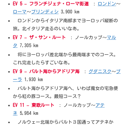
EV 5 –
フランチジェナ・ローマ街道
:
ロンドン
〜
ローマ
〜
ブリンディシ
3,900 km
ロンドンからイタリア南部までヨーロッパ縦断の
旅。北イタリア走るのいいなあ。
EV 7 –
ザ・サン・ルート
: ノールカップ〜
マル
タ
7,305 km
将にヨーロッパ差北端から最南端までのコース。
これ完走したらすごいなあ。
EV 9 –
バルト海からアドリア海
:
グダニスク
〜
プ
ーラ
1,930 km
バルト海からアドリア海へ、いわば魔女の宅急便
から紅の豚コース。最短コース？
EV 11 –
東欧ルート
: ノールカップ〜
アテ
ネ
5,984 km
ノルウェー北端からバルト３国通ってアテネか