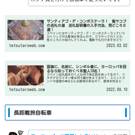
サンティアゴ・デ・コンポステーラ！ 聖ヤコブ
の巡礼の道 巡礼証明書の入手方法、見どころ５
選！
スペインにはサンティアゴ・デ・コンポステーラっていう
カトリックの大聖地があるんだろ、どうやって行くとか、
見どころとか紹介してくれよ。電車でも行けますがどうせ
サンティアゴ・デ・コンポステーラへ行くなら巡礼路を歩
tetsutaroweb.com
2023.03.02
いて巡礼証明書を貰いたいですね。証明書の貰い方も紹介
しますね。
国旗に、名前に、シンボル像に、ヨーロッパを回
るなら知っておくべき聖人10名！
スペイン巡礼路を行く人は何で帆立貝を持ってるの？、ベ
ネチアのライオン像は何で翼が生えてるの？、スコットラ
ンドの国旗の✖はどんな意味があるの？、意味を知るとも
っと面白いと思うんだ。教えてくれよ。いろんなシンボル
を辿ると結構、聖人をルーツとしていることが多いんだ。
tetsutaroweb.com
2022.09.10
ビートルズのメンバーの名前だって聖人から来てるって知
ってる？
長距離旅自転車