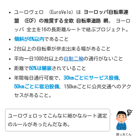
ユーロヴェロ （EuroVelo）は
ヨーロッパ自転車連
盟 （ECF）の推奨する全欧 自転車道路 網
。 ヨーロ
ッパ 全土を16の長距離ルートで結ぶプロジェクト。
傾斜が6%以内
であること
2台以上の自転車が併走出来る幅があること
平均一日1000台以上の
自動二輪
の通行がないこと
距離で
80%は舗装
されていること
年間毎日通行可能で、
30kmごとにサービス設備
、
50kmごとに宿泊設備
、150kmごとに公共交通へのアク
セスがあること。
ユーロヴェロってこんなに細かなルート選定
のルールがあったんだなあ。
困っ太くん