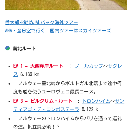
哲太郎お勧めJALパック海外ツアー
ANA・全日空で行く 国内ツアーはスカイツアーズ
南北ルート
EV 1 –
大西洋岸ルート
：
ノールカップ
〜
サグレ
ス
8,186 km
ノルウェー最北端からポルトガル北端まで途中何
度も船を使うユーロヴェロ最長コース。
EV 3 –
ピルグリム・ルート
:
トロンハイム
〜
サン
ティアゴ・デ・コンポステーラ
5,122 k
ノルウェーのトロンハイムからパリを通って巡礼
の道。帆立貝必須！？