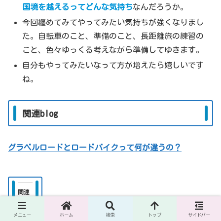
国境を越えるってどんな気持ち
なんだろうか。
今回纏めてみてやってみたい気持ちが強くなりまし
た。自転車のこと、準備のこと、長距離旅の練習の
こと、色々ゆっくる考えながら準備してゆきます。
自分もやってみたいなって方が増えたら嬉しいです
ね。
関連blog
グラベルロードとロードバイクって何が違うの？
関連
ユーロヴェロ（EuroVelo）
ユーロヴェロ（EuroVelo）
メニュー
ホーム
検索
トップ
サイドバー