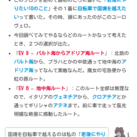
りたい10のこと
」その１番に
自転車で国境を越えた
い
って書いた。その時、頭にあったのがこのユーロ
ヴェロ。
今回調べてみてやるならどのルートかなって考えた
とき、２つの選択が出た。
「
EV 9 –
バルト海からアドリア海
ルート
」：北欧の
バルト海
から、プラハとかの中欧通って地中海の
ア
ドリア海
ってなんて素敵なんだ。魔女の宅急便から
紅の豚ルート。
「
EV 8 –
地中海ルート
」：このルート全部は無理な
ので、イタリアの
ヴェネチア
から、
クロアチア
とか
通ってギリシャの
アテネ
まで。前に車で走って風光
明媚な絶景に感動したルート。
国境を自転車で越えるのは私の「
老後にやり