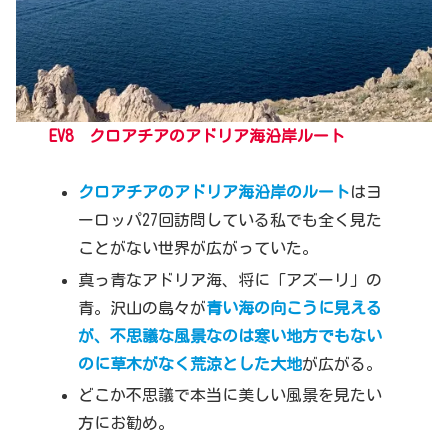
EV8 クロアチアのアドリア海沿岸ルート
クロアチアのアドリア海沿岸のルート
はヨ
ーロッパ27回訪問している私でも全く見た
ことがない世界が広がっていた。
真っ青なアドリア海、将に「アズーリ」の
青。沢山の島々が
青い海の向こうに
見える
が、不思議な風景なのは寒い地方でもない
のに草木がなく荒涼とした大地
が広がる。
どこか不思議で本当に美しい風景を見たい
方にお勧め。