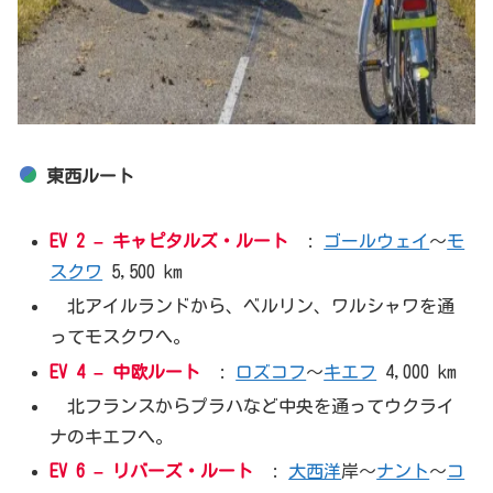
東西ルート
EV 2 –
キャピタルズ・ルート
:
ゴールウェイ
〜
モ
スクワ
5,500 km
北アイルランドから、ベルリン、ワルシャワを通
ってモスクワへ。
EV 4 –
中欧ルート
:
ロズコフ
〜
キエフ
4,000 km
北フランスからプラハなど中央を通ってウクライ
ナのキエフへ。
EV 6 –
リバーズ・ルート
:
大西洋
岸〜
ナント
〜
コ