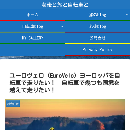
老後と旅と自転車と
ホーム
旅のblog
自転車blog
老後blog
MY GALLERY
お問合せ
Privacy Policy
ユーロヴェロ（EuroVelo）ヨーロッパを自
転車で走りたい！ 自転車で幾つも国境を
越えて走りたい！
旅のblog