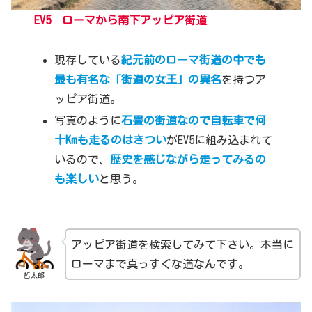
EV
5
ローマから南下アッピア街道
現存している
紀元前のローマ街道の中でも
最も有名な「街道の女王」の異名
を持つア
ッピア街道。
写真のように
石畳の街道なので自転車で何
十Kmも走るのはきつい
がEV5に組み込まれて
いるので、
歴史を感じながら走ってみるの
も楽しい
と思う。
アッピア街道を検索してみて下さい。本当に
ローマまで真っすぐな道なんです。
哲太郎