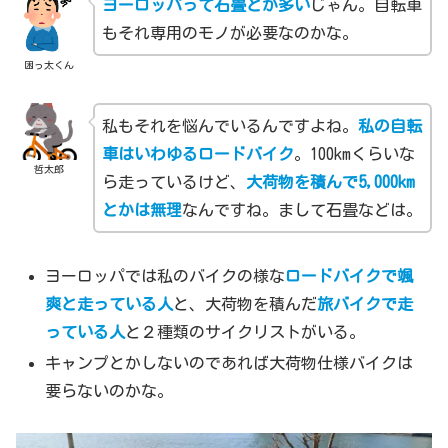
ヨーロッパって石畳とか多い
じゃん。自転車
もそれ専用のモノが必要なのかな。
困っ太くん
私もそれを悩んでいるんですよね。
私の自転
車はいわゆるロードバイク
。100kmくらいな
哲太郎
ら走っているけど、
大荷物を積んで5,000km
とかは無理
なんですね。まして石畳などは。
ヨーロッパでは私のバイクの様な
ロードバイクで颯
爽と走っている人
と、大荷物を積んだ
旅バイクで走
っている人
と２種類のサイクリストがいる。
キャンプとかしないのであれば大荷物仕様バイクは
要らないのかな。