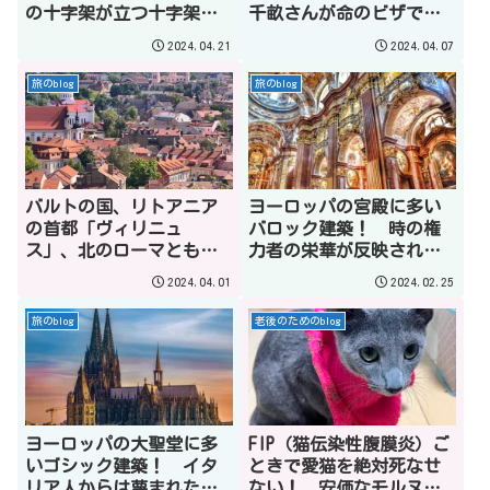
の十字架が立つ十字架の
千畝さんが命のビザで
丘の街。行き方と見どこ
6000人のユダヤ人を救っ
2024.04.21
2024.04.07
ろ紹介
た街！
旅のblog
旅のblog
バルトの国、リトアニア
ヨーロッパの宮殿に多い
の首都「ヴィリニュ
バロック建築！ 時の権
ス」、北のローマとも例
力者の栄華が反映された
えられる美しい街、歴
建物。曲線の美か、歪ん
2024.04.01
2024.02.25
史、見どころ10選
だ真珠か⁉
旅のblog
老後のためのblog
ヨーロッパの大聖堂に多
FIP（猫伝染性腹膜炎）ご
いゴシック建築！ イタ
ときで愛猫を絶対死なせ
リア人からは蔑まれた建
ない！ 安価なモルヌピ