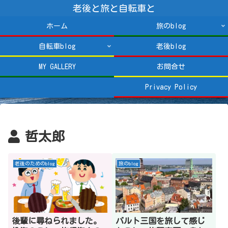
老後と旅と自転車と
ホーム
旅のblog
自転車blog
老後blog
MY GALLERY
お問合せ
Privacy Policy
哲太郎
老後のためのblog
旅のblog
後輩に尋ねられました。
バルト三国を旅して感じ