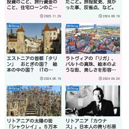
投資のこと、旅行資金の
たこと。旅程変更、良か
こと、住宅ローンのこ
った事、反省点、など。
と、無料で車を買う方
2025.11.29
2024.06.19
法？
旅のblog
旅のblog
エストニアの首都「タリ
ラトヴィアの「リガ」、
ン」 おとぎの国？ 絵
バルトの真珠、絵本のよ
本の中の国？ ITの
うな街、美しさを形容す
国？ 歴史、行き方、見
る呼び名が尽きない街、
2024.05.19
2024.04.30
どころ14選！
見どころ11選！
旅のblog
旅のblog
リトアニアの太陽の街
リトアニア「カウナ
「シャウレイ」。５万本
ス」。日本人の誇り杉原