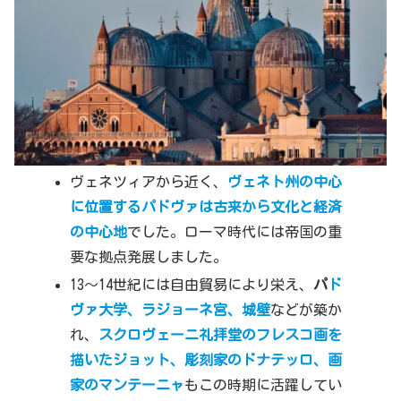
ヴェネツィアから近く、
ヴェネト州の中心
に位置するパドヴァは古来から文化と経済
の中心地
でした。ローマ時代には帝国の重
要な拠点発展しました。
13～14世紀には自由貿易により栄え、
パ
ド
ヴァ大学、ラジョーネ宮、城壁
などが築か
れ、
スクロヴェーニ礼拝堂のフレスコ画を
描いたジョット、彫刻家のドナテッロ、画
家のマンテーニャ
もこの時期に活躍してい