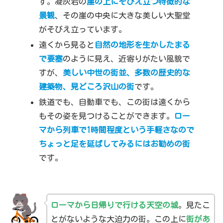
す。凝灰岩の
崖の上にそびえ立つ特徴的な
景観
、その崖の中央に大きな美しい大聖堂
がそびえ立っています。
遠くから見ると
自然の地形を生かしたまる
で要塞
のように見え、近寄りがたい風貌で
すが、
美しい中世の街並、多数の歴史的な
建築物、見どころ沢山の街
です。
鉄道でも、自動車でも、この街は遠くから
もその姿を見つけることができます。
ロー
マから列車で1時間程度という手軽さなので
ちょっと足を延ばしてみるにはお勧めの街
です。
ローマから日帰りで行ける天空の城
。見たこ
とがないような大迫力の街。この上に
街があ