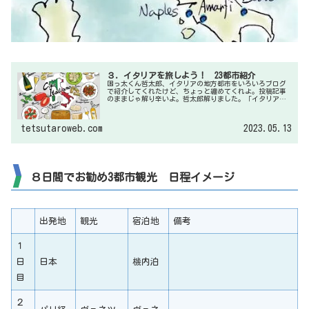
３．イタリアを旅しよう！ 23都市紹介
困っ太くん哲太郎、イタリアの地方都市をいろいろブログ
で紹介してくれたけど、ちょっと纏めてくれよ。投稿記事
のままじゃ解り辛いよ。哲太郎解りました。「イタリアを
旅しよう！」って固定ページでまとめてみますね。サイド
メニューにも同じタイトルで載せて...
tetsutaroweb.com
2023.05.13
８日間でお勧め3都市観光 日程イメージ
出発地
観光
宿泊地
備考
１
日
日本
機内泊
目
２