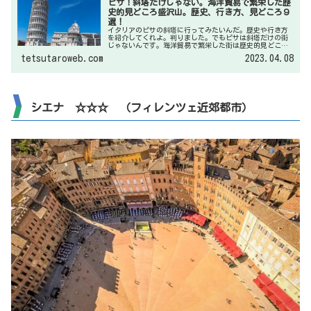
ピサ！斜塔だけじゃない。海洋貿易で繁栄した歴
史的見どころ盛沢山。歴史、行き方、見どころ９
選！
イタリアのピサの斜塔に行ってみたいんだ。歴史や行き方
を紹介してくれよ。判りました。でもピサは斜塔だけの街
じゃないんです。海洋貿易で繁栄した街は歴史的見どころ
が沢山。勿論、世界遺産です。それでは私の選んだ見どこ
tetsutaroweb.com
2023.04.08
ろ９選を紹介しますね。
シエナ ☆☆☆ （フィレンツェ近郊都市）