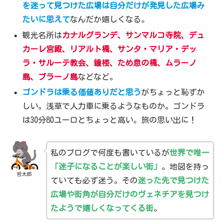
を迷って見つけた広場は自分だけが発見した広場み
たいに思えて
なんだか嬉しくなる。
観光名所は
カナルグランデ、サンマルコ寺院、デュ
カーレ宮殿、リアルト橋、サンタ・マリア・デッ
ラ・サルーテ教会、鐘楼、ため息の橋、ムラーノ
島、ブラーノ島
などなど。
ゴンドラは乗る価値ありだと思う
がちょっと恥ずか
しい。浅草で人力車に乗るようなものか。ゴンドラ
は30分80ユーロとちょっと高い。旅の思い出に！
私のブログで何度も書いているが
世界で唯一
「迷子になることが楽しい街」
。地図を持っ
哲太郎
ていても必ず迷う。その
迷った先で見つけた
広場や街角が自分だけのヴェネチアを見つけ
たようで嬉しくなってくる街
。