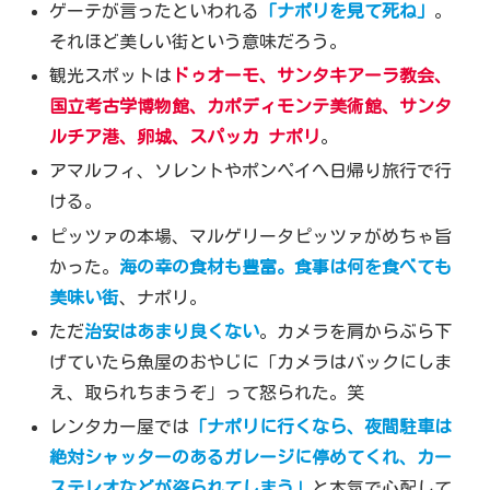
ゲーテが言ったといわれる
「
ナポリを見て死ね
」
。
それほど美しい街という意味だろう。
観光スポットは
ドゥオーモ、サンタキアーラ教会、
国立考古学博物館、カポディモンテ美術館、サンタ
ルチア港、卵城、スパッカ ナポリ
。
アマルフィ、ソレントやポンペイへ日帰り旅行で行
ける。
ピッツァの本場、マルゲリータピッツァがめちゃ旨
かった。
海
の幸の食材も豊富。食事は何を食べても
美味い街
、ナポリ。
ただ
治安はあまり良くない
。カメラを肩からぶら下
げていたら魚屋のおやじに「カメラはバックにしま
え、取られちまうぞ」って怒られた。笑
レンタカー屋では
「ナポリに行くなら、夜間駐車は
絶対シャッターのあるガレージに停めてくれ、カー
ステレオなどが盗られてしまう」
と本気で心配して