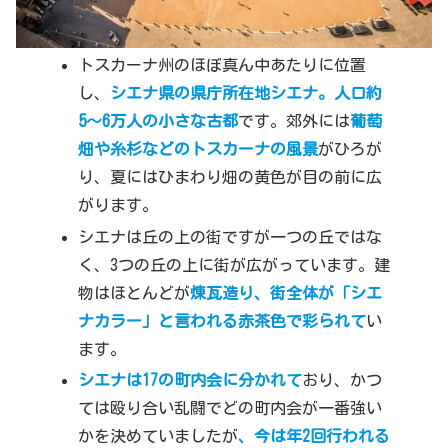
トスカーナ州のほぼ真ん中あたりに位置
し、
シエナ県の県庁所在地シエナ。人口約
5〜6万人の小さな古都
です。郊外には
葡萄
畑や糸杉などのトスカーナの風景
がひろが
り、夏にはひまわり畑の黄色が目の前に広
がります。
シエナは丘の上の街ですが一つの丘ではな
く、3つの丘の上に街が広がっています。建
物はほとんどが
煉瓦造り、街全体が「シエ
ナカラー」と言われる赤茶色で彩られて
い
ます。
シエナは17の町内会に分かれて
おり、かつ
ては殴り合い乱闘でどの町内会が一番強い
かを決めていましたが
、
今は年2回行われる