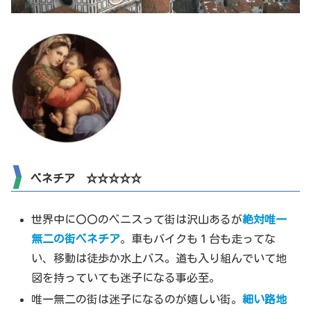
ベネチア
☆☆☆☆☆
世界中に〇〇のベニスって街は沢山あるが
絶対唯一
無二の街ベネチア
。車もバイクも１台も走ってな
い、移動は徒歩か水上バス。道も入り組んでいて地
図を持っていても迷子になる事必至。
唯一無二の街は迷子になるのが嬉しい街。
細い路地