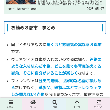
街か教えてくれよ。私もパドヴァは思い付きで行ったので
すが見どころが多くて驚きました。ヴェネチアからも直ぐ
なので日帰り旅行でも行ける街です。歴史、行き方、見ど
tetsutaroweb.com
2023.05.07
ころを紹介しますね。
お勧め３都市 まとめ
同じイタリアなのに
驚くほど雰囲気の異なる３都市
です。
ヴェネツィアは車が入れないので道は細く、
迷路の
ような入り組んだ小路、どこを見ても写真映えする
街角、そこに自分がいることが楽しく
なります。
フィレンツェは
歴史的建物、世界的な名画が楽しめ
る
だけでなく、
革製品、銀製品などフィレンツェで
しか買えない1点物
が沢山見つかります。散財注意の
街です。
メニュー
ホーム
検索
トップ
サイドバー
ローマはそのものに圧倒されます。歴史、文化、街