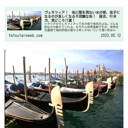
ヴェネツィア！ 他に類を見ない水の都、迷子に
なるのが楽しくなる不思議な街！ 歴史、行き
方、見どころ11選！
イタリアのヴェネツィアって水の都で有名だよな。どんな
街なのか教えてくれよ。もちろん世界遺産ですが、世界文
化遺産で満点評価は僅か３件しかないという凄い街なんで
す。見どころも多いですが散策だけでも楽しく、迷子にな
tetsutaroweb.com
2023.05.12
るのが楽しい街を私は他に知りません。笑