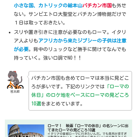
小さな国、カトリックの総本山
バチカン市
国
も外せ
ない。サンピエトロ大聖堂とバチカン博物館だけで
１日は取っておきたい。
スリや置き引きに注意が必要なのもローマ。イタリ
ア人よりも
アフリカから来たジプシーの子供は注意
が必要
。背中のリュックなど勝手に開けてなんでも
持っていく。強い口調でNO！！
バチカン市国も含めてローマは本当に見どこ
ろが多いです。下記のリンクでは
「ローマの
哲太郎
休日」のロケ地をベースにローマの見どころ
10選
をまとめています。
ローマ！ 映画「ローマの休日」の名シーンに出
てきたローマの見どころ10選
イタリアの首都ローマに行きたいんだ。でも見所が多すぎ
て整理できないよ。まず何から見たらいいのか教えてくれ