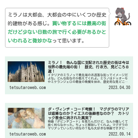
ミラノは大都会、大都会の中にいくつか歴史
的建物がある感じ。
買い物するには最高の街
だけど少ない日数の旅で行く必要があるかと
いわれると微妙かな
って思います。
ミラノ！ 色んな国に支配された歴史の街は今は
世界の最先端の街！ 歴史、行き方、見どころ８
選！
イタリアのミラノって最先端のお洒落な街ってイメージだ
よな。どんな街なのか教えてくれよ。ミラノはドゥオーモ
やミケランジェロの最後の晩餐を始め、歴史的な見どころ
が多い街です。歴史的な街でありながら、最先端のモード
tetsutaroweb.com
2023.04.30
が花開いた街。そのギャップがたまらない街です。
ダ・ヴィンチ・コード
考察！ マグダラのマリア
は娼婦なのか？イエスの後継者なのか？ カトリ
ック教会に消された真実？
映画「ダビンチコード」を見たんだけど、なんか難しくて
良く判らなかった。ちょっと解説してくれよ。マグダラの
マリアっていったい何なの？私も大好きな映画ですダビン
チコード。誰もが元娼婦と位置付けていたマグダラのマリ
tetsutaroweb.com
2022.09.14
アが実はイエスの後継者なのだというのが映画のストーリ