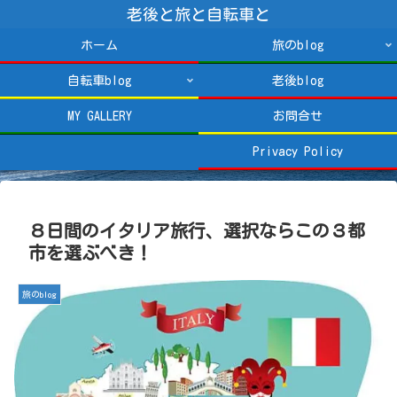
老後と旅と自転車と
ホーム
旅のblog
自転車blog
老後blog
MY GALLERY
お問合せ
Privacy Policy
８日間のイタリア旅行、選択ならこの３都
市を選ぶべき！
旅のblog