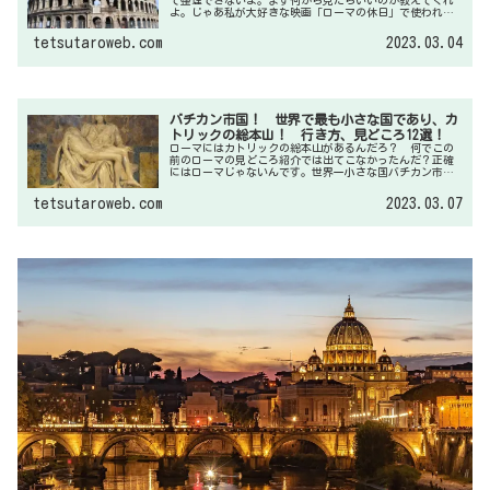
よ。じゃあ私が大好きな映画「ローマの休日」で使われた
ローマの名所10選から紹介しますよ。ローマ行くならこの
映画見てからがお勧めです。
tetsutaroweb.com
2023.03.04
バチカン市国！ 世界で最も小さな国であり、カ
トリックの総本山！ 行き方、見どころ12選！
ローマにはカトリックの総本山があるんだろ？ 何でこの
前のローマの見どころ紹介では出てこなかったんだ？正確
にはローマじゃないんです。世界一小さな国バチカン市国
にあります。今回はこのバチカン市国の見どころを紹介し
ますね。
tetsutaroweb.com
2023.03.07