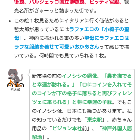
術館、バルジェッロ国立博物館、ピッティ宮殿、
観
光名所がぎゅーっと詰まった街です。
この絵１枚見るためにイタリアに行く価値があると
哲太郎が思っているには
ラファエロの「
小椅子の聖
母
」
。神的に描かれる事の多い
聖母にラファエロは
ラフな服装を着せて可愛いおかあさん
って感じで描
いている。何時間でも見ていられる１枚。
新市場の前の
イノシシの銅像、「鼻を撫でる
と幸運が訪れる。」「口にコインを入れてそ
哲太郎
のコインが下の格子に落ちると再びフィレン
ツェに来られる」と将に幸運の子豚
。でもこ
のイノシシ像、日本にも幾つかあります。私
の知っているだけでも「
東京駅
」、赤ちゃん
用品の「
ピジョン本社
前」、「
神戸外国人居
留地
」。