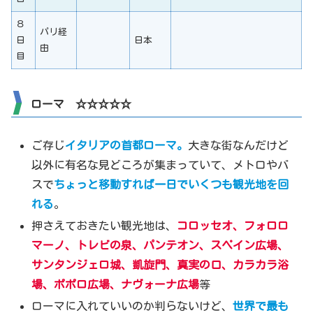
８
パリ経
日
日本
由
目
ローマ
☆☆☆☆☆
ご存じ
イタリアの首都ローマ
。
大きな街なんだけど
以外に有名な見どころが集まっていて、メトロやバ
スで
ちょっと移動すれば一日でいくつも観光地を回
れる
。
押さえておきたい観光地は、
コロッセオ、フォロロ
マーノ、トレビの泉、パンテオン、スペイン広場、
サンタンジェロ城、凱旋門、真実の口、カラカラ浴
場、ポポロ広場、ナヴォーナ広場
等
ローマに入れていいのか判らないけど、
世界で最も