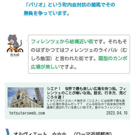
「パリオ」という町内会対抗の競馬でその
勝負を争っています
。
フィレンツェから結構近い街
です。それもそ
のはずかつてはフィレンツェのライバル（む
哲太郎
しろ敵国）と言われた街です。
扇型のカンポ
広場が美しい
ですよ。
シエナ！ 世界で最も美しい広場を持つ街。フィ
レンツェのことが嫌いな街。歴史、行き方、見ど
ころ８選！
イタリアのトスカーナ地方の「シエナ」には世界で最も美
しい広場があるんだって？ どんな街なの？街全体が世界
遺産に選ばれている美しい街です。昔からフィレンツェと
仲が悪く、そんあことも知りながら観光すると面白いです
tetsutaroweb.com
2023.04.10
よ。歴史、行き方、見どころを紹介しますね。
オルヴィエート ☆☆☆ （ローマ近郊都市）