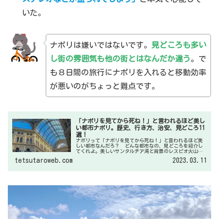
いた。
ナポリは嫌いではないです。
見どころも多い
し街の雰囲気も他の街とはなんだか違う
。で
も８日間の旅行にナポリを入れると移動効率
が悪いのがちょっと難点です。
「ナポリを見てから死ね！」と言われるほど美し
い都市ナポリ。歴史、行き方、治安、見どころ11
選！
ナポリって「ナポリを見てから死ね！」と言われるほど美
しい都市なんだろ？ どんな都市なの、見どころを紹介し
てくれよ。美しいサンタルチア湾と背景のレスピオ火山の
もとに広がる街です。治安は少し心配ですが見どころも多
tetsutaroweb.com
2023.03.11
いし、お勧めの街ですよ。