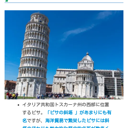
イタリア共和国トスカーナ州の西部に位置
するピサ。
「ピサの斜塔 」があまりにも有
名
ですが、
海洋貿易で繁栄したピサには斜