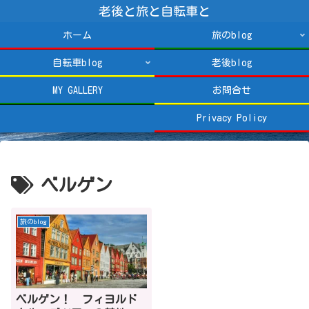
老後と旅と自転車と
ホーム
旅のblog
自転車blog
老後blog
MY GALLERY
お問合せ
Privacy Policy
ベルゲン
旅のblog
ベルゲン！ フィヨルド