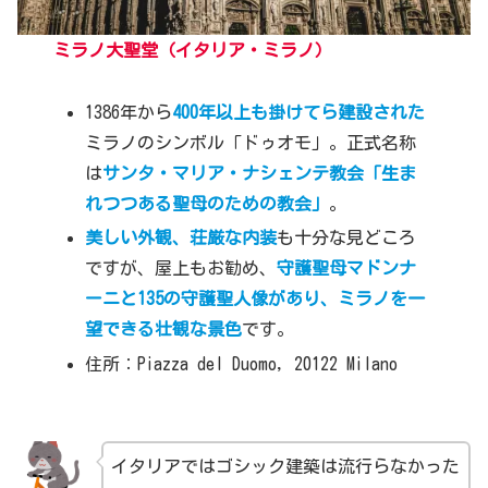
ミラノ大聖堂
（イタリア・ミラノ）
1386年から
400年以上も掛けてら建設された
ミラノのシンボル「ドゥオモ」。正式名称
は
サンタ・マリア・ナシェンテ教会「生ま
れつつある聖母のための教会」
。
美しい外観、荘厳な内装
も十分な見どころ
ですが、屋上もお勧め、
守護聖母マドンナ
ーニと135の守護聖人像があり、ミラノを一
望できる壮観な景色
です。
住所：Piazza del Duomo, 20122 Milano
イタリアではゴシック建築は流行らなかった