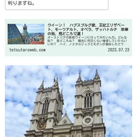
判りますね。
ウイーン！ ハプスブルグ家、王妃エリザベー
ト、モーツアルト、オペラ、ザッハトルテ 栄華
の街、見どころ12選！
オーストリアの首都ウイーンに行ってみたいんだ。どんな
街？ 見どころは？ 観光に何日くらい確保していたらい
いの？ ハイ、ノスタルジックとモダンが融合したとても
素敵な街です。そんなに大きな街ではありませんが、見ど
tetsutaroweb.com
2023.07.23
ころが多いので、最低２日、できれば３日欲しいところで
す。