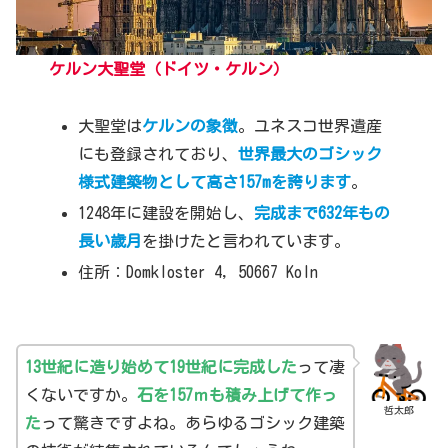
ケルン大聖堂
（ドイツ・ケルン）
大聖堂は
ケルンの象徴
。ユネスコ世界遺産
にも登録されており、
世界最大のゴシック
様式建築物として高さ157mを誇ります
。
1248年に建設を開始し、
完成まで632年もの
長い歳月
を掛けたと言われています。
住所：Domkloster 4, 50667 Koln
13世紀に造り始めて19世紀に完成した
って凄
くないですか。
石を157ｍも積み上げて作っ
哲太郎
た
って驚きですよね。あらゆるゴシック建築