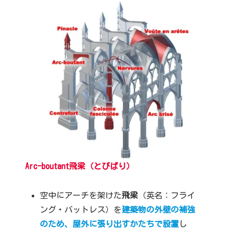
Arc-boutant
飛梁
（とびばり）
空中にアーチを架けた
飛梁
（英名：フライ
ング・バットレス）を
建築物の外壁の補強
のため、屋外に張り出すかたちで設置
し