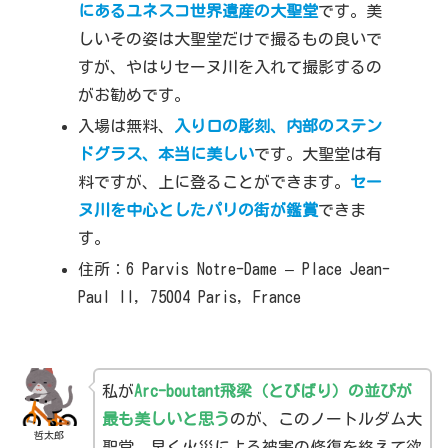
にあるユネスコ世界遺産の大聖堂
です。美
しいその姿は大聖堂だけで撮るもの良いで
すが、やはりセーヌ川を入れて撮影するの
がお勧めです。
入場は無料、
入り口の彫刻、内部のステン
ドグラス、本当に美しい
です。大聖堂は有
料ですが、上に登ることができます。
セー
ヌ川を中心としたパリの街が鑑賞
できま
す。
住所：6 Parvis Notre-Dame – Place Jean-
Paul II, 75004 Paris, France
私が
Arc-boutant飛梁（とびばり）の並びが
最も美しいと思う
のが、このノートルダム大
哲太郎
聖堂。早く火災による被害の修復を終えて欲