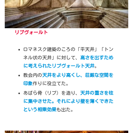
リブヴォールト
ロマネスク建築のころの「平天井」「トン
ネル状の天井」に対して、
高さを出すため
に考えられたリブヴォールト天井
。
教会内の
天井をより高くし、荘厳な空間を
印象
作りに役立てた。
あばら骨（リブ）を造り、
天井の重さを柱
に集中させた。それにより壁を薄くできた
という相乗効果
も出た。