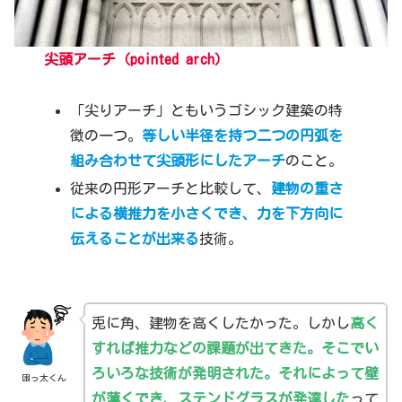
尖頭アーチ
（pointed arch）
「尖りアーチ」ともいうゴシック建築の特
徴の一つ。
等しい半径を持つ二つの円弧を
組み合わせて尖頭形にしたアーチ
のこと。
従来の円形アーチと比較して、
建物の重さ
による横推力を小さくでき、力を下方向に
伝えることが出来る
技術。
兎に角、建物を高くしたかった。しかし
高く
すれば推力などの課題が出てきた。そこでい
ろいろな技術が発明された。それによって壁
困っ太くん
が薄くでき、ステンドグラスが発達した
って