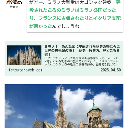
が唯一、ミラノ大聖堂は大ゴシック建築。
建
哲太郎
設されたころのミラノはミラノ公国だった
り、フランスに占領されたりとイタリア支配
が薄かった
んでしょうね。
ミラノ！ 色んな国に支配された歴史の街は今は
世界の最先端の街！ 歴史、行き方、見どころ８
選！
イタリアのミラノって最先端のお洒落な街ってイメージだ
よな。どんな街なのか教えてくれよ。ミラノはドゥオーモ
やミケランジェロの最後の晩餐を始め、歴史的な見どころ
が多い街です。歴史的な街でありながら、最先端のモード
tetsutaroweb.com
2023.04.30
が花開いた街。そのギャップがたまらない街です。