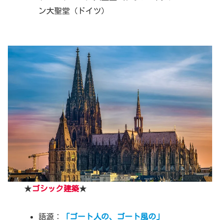
ン大聖堂（ドイツ）
★
ゴシック建築
★
語源：
「ゴート人の、ゴート風の」