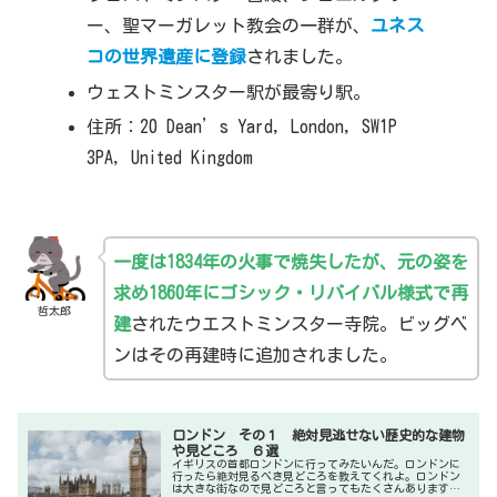
ー、聖マーガレット教会の一群が、
ユネス
コの世界遺産に登録
されました。
ウェストミンスター駅が最寄り駅。
住所：20 Dean’s Yard, London, SW1P
3PA, United Kingdom
一度は1834年の火事で焼失したが、元の姿を
求め1860年にゴシック・リバイバル様式で再
哲太郎
建
されたウエストミンスター寺院。ビッグベ
ンはその再建時に追加されました。
ロンドン その１ 絶対見逃せない歴史的な建物
や見どころ ６選
イギリスの首都ロンドンに行ってみたいんだ。ロンドンに
行ったら絶対見るべき見どころを教えてくれよ。ロンドン
は大きな街なので見どころと言ってもたくさんあります。