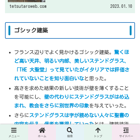
それではまずは歴史的建物や見どころを整理してご紹介し
ますね。
tetsutaroweb.com
2023.01.10
ゴシック建築
フランス辺りでよく見かけるゴシック建築。
驚くほ
ど高い天井、明るい内部、美しいステンドグラス、
「THE 大聖堂」って見ていたがイタリアでは評価さ
れていないことを知り面白いな
と思った。
高さを求めた結果の新しい技術が壁を薄くすること
を可能にし、
壁の代わりにステンドグラスがはめ込
まれ、教会をさらに別世界の印象
を与えていった。
さらに
ステンドグラスは字が読めない人々に聖書の
内容を伝え、信者を獲得していった
とは。建築技術
が、建築様式に限らない宗教の発展に影響していっ
メニュー
ホーム
検索
トップ
サイドバー