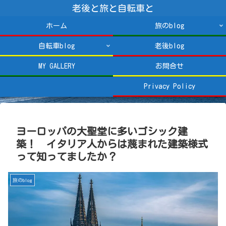
老後と旅と自転車と
ホーム
旅のblog
自転車blog
老後blog
MY GALLERY
お問合せ
Privacy Policy
ヨーロッパの大聖堂に多いゴシック建
築！ イタリア人からは蔑まれた建築様式
って知ってましたか？
旅のblog