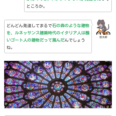
ところか。
どんどん発達してまるで
石の森のような建物
を、ルネッサンス建築時代のイタリア人は醜
哲太郎
いゴート人の建物だって蔑んだ
んでしょう
ね。