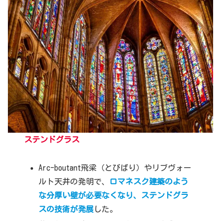
ステンドグラス
Arc-boutant飛梁（とびばり）やリブヴォー
ルト天井の発明で、
ロマネスク建築のよう
な分厚い壁が必要なくなり、ステンドグラ
スの技術が発展
した。