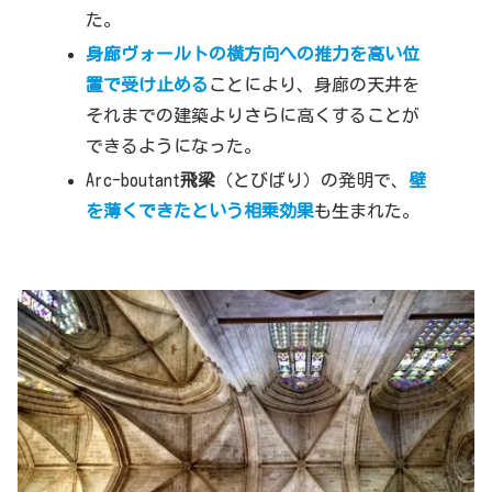
た。
身廊ヴォールトの横方向への推力を高い位
置で受け止める
ことにより、身廊の天井を
それまでの建築よりさらに高くすることが
できるようになった。
Arc-boutant
飛梁
（とびばり）の発明で、
壁
を薄くできたという相乗効果
も生まれた。