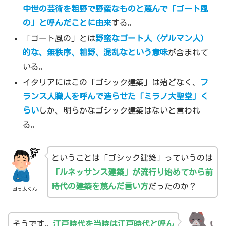
中世の芸術を粗野で野蛮なものと蔑んで「ゴート風
の」と呼んだことに由来
する。
「ゴート風の」とは
野蛮なゴート人（ゲルマン人）
的な、無秩序、粗野、混乱なという意味
が含まれて
いる。
イタリアにはこの「ゴシック建築」は殆どなく、
フ
ランス人職人を呼んで造らせた「ミラノ大聖堂」く
らい
しか、明らかなゴシック建築はないと言われ
る。
ということは「ゴシック建築」っていうのは
「ルネッサンス建築」が流行り始めてから前
時代の建築を蔑んだ言い方
だったのか？
困っ太くん
そうです。
江戸時代を当時は江戸時代と呼ん