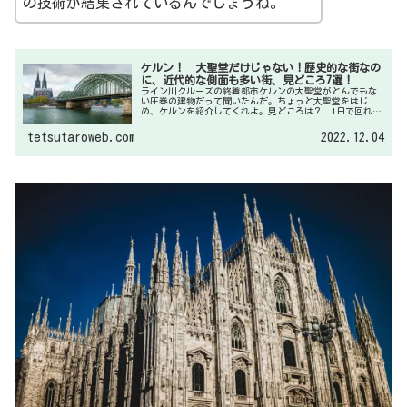
の技術が結集されているんでしょうね。
ケルン！ 大聖堂だけじゃない！歴史的な街なの
に、近代的な側面も多い街、見どころ7選！
ライン川クルーズの終着都市ケルンの大聖堂がとんでもな
い圧巻の建物だって聞いたんだ。ちょっと大聖堂をはじ
め、ケルンを紹介してくれよ。見どころは？ 1日で回れる
の？高さ157ｍはヨーロッパでも最大級ですね。ケルンは大
都市なのに見どころがぎゅっと集中しているので１日で回
tetsutaroweb.com
2022.12.04
れますよ。