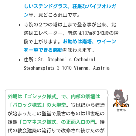
しいステンドグラス
、
荘厳なパイプオルガ
ン
等、見どころ沢山です。
寺院の２つの塔は上まで登る事が出来、北
塔はエレベーター、南塔は137mを343段の階
段で上がります。
お勧めは南塔、ウイーン
を一望できる感動
を味わえます。
住所：St. Stephen’s Cathedral
Stephansplatz 3 1010 Vienna, Austria
外観は「ゴシック様式」で、内部の祭壇は
「バロック様式」の大聖堂
。12世紀から建造
哲太郎
が始まったこの聖堂で最古のものは13世紀の
後期
「ロマネスク様式」の正面入口の門
。時
代の教会建築の流行りで改修され続けたのが