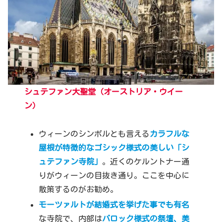
シュテファン大聖堂
（オーストリア・ウイー
ン）
ウィーンのシンボルとも言える
カラフルな
屋根が特徴的なゴシック様式の美しい「シ
ュテファン寺院」
。近くのケルントナー通
りがウィーンの目抜き通り。ここを中心に
散策するのがお勧め。
モーツァルトが結婚式を挙げた
事でも有名
な寺院で、内部は
バロック様式の祭壇
、
美