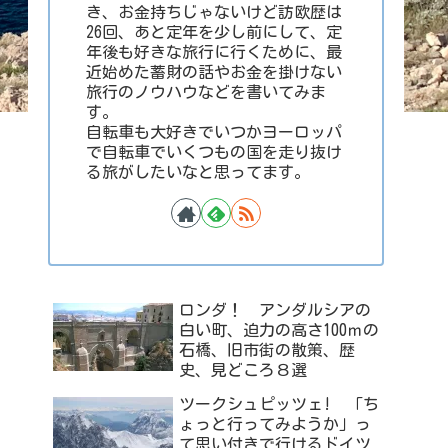
き、お金持ちじゃないけど訪欧歴は
26回、あと定年を少し前にして、定
年後も好きな旅行に行くために、最
近始めた蓄財の話やお金を掛けない
旅行のノウハウなどを書いてみま
す。
自転車も大好きでいつかヨーロッパ
で自転車でいくつもの国を走り抜け
る旅がしたいなと思ってます。
ロンダ！ アンダルシアの
白い町、迫力の高さ100ｍの
石橋、旧市街の散策、歴
史、見どころ８選
ツークシュピッツェ! 「ち
ょっと行ってみようか」っ
て思い付きで行けるドイツ