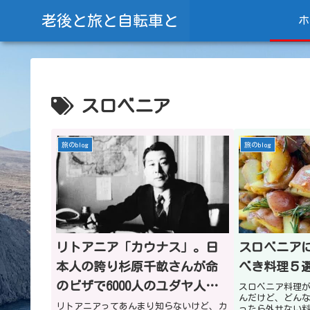
老後と旅と自転車と
ホ
スロベニア
旅のblog
旅のblog
リトアニア「カウナス」。日
スロベニア
本人の誇り杉原千畝さんが命
べき料理５
のビザで6000人のユダヤ人を
スロベニア料理
んだけど、どん
救った街！
リトアニアってあんまり知らないけど、カ
ったら外せない