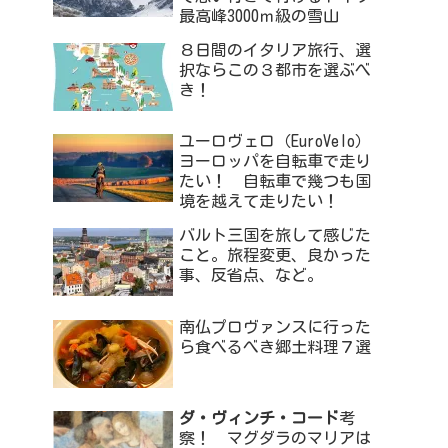
最高峰3000ｍ級の雪山
８日間のイタリア旅行、選
択ならこの３都市を選ぶべ
き！
ユーロヴェロ（EuroVelo）
ヨーロッパを自転車で走り
たい！ 自転車で幾つも国
境を越えて走りたい！
バルト三国を旅して感じた
こと。旅程変更、良かった
事、反省点、など。
南仏プロヴァンスに行った
ら食べるべき郷土料理７選
ダ・ヴィンチ・コード
考
察！ マグダラのマリアは