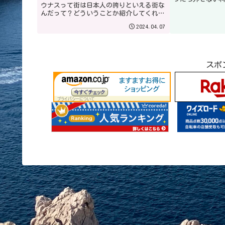
ウナスって街は日本人の誇りといえる街な
きに「ホントに
んだって？どういうことか紹介してくれ
驚きました。レ
よ。第二次世界大戦の時、ナチスに迫害さ
て肉料理をよく
2024.04.07
れたユダヤ人を発車間際の電車の中で迄、
ビザを発行し続けて6000名ものユダヤ人を
助けた杉原千畝さんの赴任していた街なん
です。
スポ