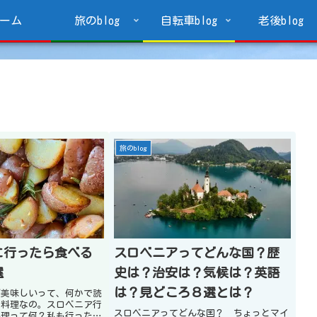
ーム
旅のblog
自転車blog
老後blog
旅のblog
に行ったら食べる
スロベニアってどんな国？歴
選
史は？治安は？気候は？英語
は？見どころ８選とは？
が美味しいって、何かで読
な料理なの。スロベニア行
スロベニアってどんな国？ ちょっとマイ
料理って何？私も行ったと