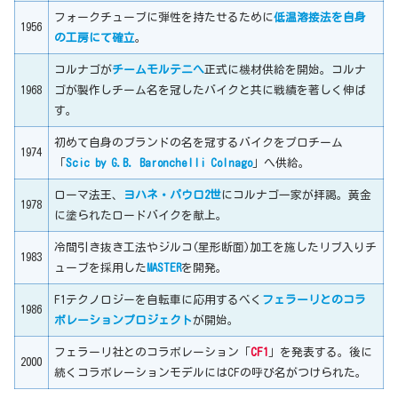
フォークチューブに弾性を持たせるために
低温溶接法を自身
1956
の工房にて確立
。
コルナゴが
チームモルテニへ
正式に機材供給を開始。コルナ
1968
ゴが製作しチーム名を冠したバイクと共に戦績を著しく伸ば
す。
初めて自身のブランドの名を冠するバイクをプロチーム
1974
「
Scic by G.B. Baronchelli Colnago
」へ供給。
ローマ法王、
ヨハネ・パウロ2世
にコルナゴ一家が拝謁。黄金
1978
に塗られたロードバイクを献上。
冷間引き抜き工法やジルコ(星形断面)加工を施したリブ入りチ
1983
ューブを採用した
MASTER
を開発。
F1テクノロジーを自転車に応用するべく
フェラーリとのコラ
1986
ボレーションプロジェクト
が開始。
フェラーリ社とのコラボレーション「
CF1
」を発表する。後に
2000
続くコラボレーションモデルにはCFの呼び名がつけられた。