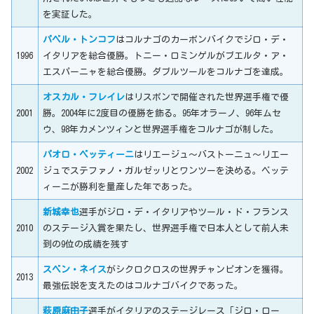
を実証した。
パベル・トンコフ
はコルナゴのカーボンバイクでジロ・デ・
1996
イタリアを総合優勝。トニー・ロミンゲルがブエルタ・ア・
エスパーニャを総合優勝。ダブルツールをコルナゴを達成。
オスカル・フレイレ
はリスボンで開催された世界選手権で優
2001
勝。2004年に2度目の優勝を飾る。95年オラーノ、96年ムセ
ウ、98年カメンツィンと世界選手権をコルナゴが制した。
パオロ・ベッティーニ
はリエージュ～バストーニュ～リエー
2002
ジュでステファノ・ガルゼッリとワンツーを決める。ベッテ
ィーニが勝利を量産した年であった。
新城幸也
選手がジロ・デ・イタリアやツール・ド・フランス
2010
のステージ入賞を果たし、世界選手権で日本人として前人未
到の9位の成績を残す
スベン・ネイス
がシクロクロスの世界チャンピオンを獲得。
2013
最強伝説を支えたのはコルナゴバイクであった。
萩原麻由子
選手がイタリアのステージレース「ジロ・ロー