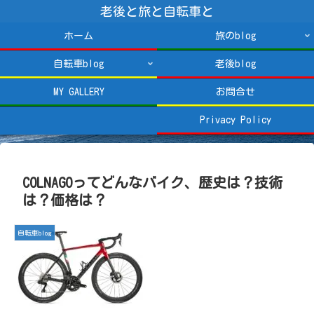
老後と旅と自転車と
ホーム
旅のblog
自転車blog
老後blog
MY GALLERY
お問合せ
Privacy Policy
COLNAGOってどんなバイク、歴史は？技術
は？価格は？
自転車blog