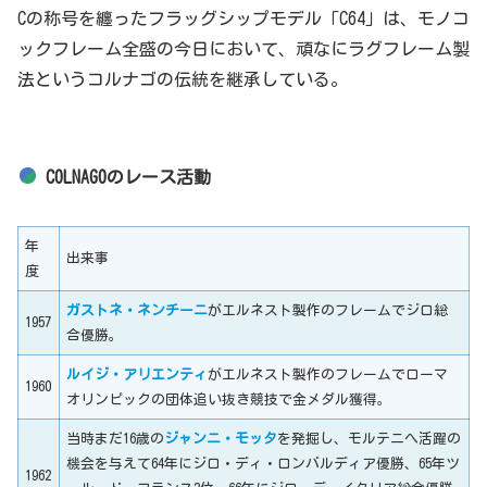
Cの称号を纏ったフラッグシップモデル「C64」は、モノコ
ックフレーム全盛の今日において、頑なにラグフレーム製
法というコルナゴの伝統を継承している。
COLNAGOのレース活動
年
出来事
度
ガストネ・ネンチーニ
がエルネスト製作のフレームでジロ総
1957
合優勝。
ルイジ・アリエンティ
がエルネスト製作のフレームでローマ
1960
オリンピックの団体追い抜き競技で金メダル獲得。
当時まだ16歳の
ジャンニ・モッタ
を発掘し、モルテニへ活躍の
機会を与えて64年にジロ・ディ・ロンバルディア優勝、65年ツ
1962