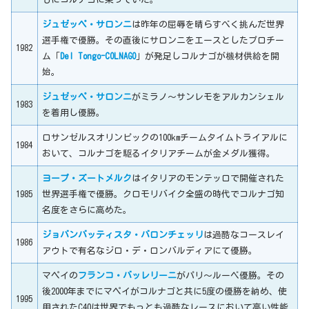
ジュゼッペ・サロンニ
は昨年の屈辱を晴らすべく挑んだ世界
選手権で優勝。その直後にサロンニをエースとしたプロチー
1982
ム「
Del Tongo-COLNAGO
」が発足しコルナゴが機材供給を開
始。
ジュゼッペ・サロンニ
がミラノ～サンレモをアルカンシェル
1983
を着用し優勝。
ロサンゼルスオリンピックの100kmチームタイムトライアルに
1984
おいて、コルナゴを駆るイタリアチームが金メダル獲得。
ヨープ・ズートメルク
はイタリアのモンテッロで開催された
1985
世界選手権で優勝。クロモリバイク全盛の時代でコルナゴ知
名度をさらに高めた。
ジョバンバッティスタ・バロンチェッリ
は過酷なコースレイ
1986
アウトで有名なジロ・デ・ロンバルディアにて優勝。
マペイの
フランコ・バッレリーニ
がパリ～ルーベ優勝。その
後2000年までにマペイがコルナゴと共に5度の優勝を納め、使
1995
用されたC40は世界でもっとも過酷なレースにおいて高い性能