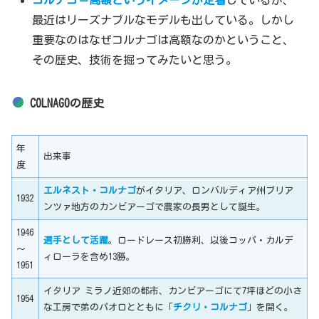
最近はリーズナブルなモデルも出している。しかし
重要なのはなぜコルナゴは高額なのかということ、
その歴史、技術を掘ってみたいと思う。
COLNAGOの歴史
年
出来事
度
エルネスト・コルナゴ
がイタリア、ロンバルディア州ブリア
1932
ンツァ地方のカンビアーゴで農家の長男として誕生。
1946
選手として活躍
。ロードレース初勝利、以後コッパ・カルデ
～
ィローラを含め13勝。
1951
イタリア ミラノ近郊の都市、カンビアーゴにて7坪ほどの小さ
1954
な工房で弟のパオロとともに「
チクリ・コルナゴ
」を開く。