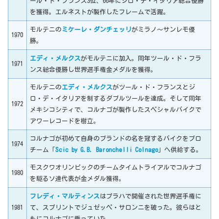
ール・ド・フランス3位、66年にジロ・デ・イタリア総合優勝
を獲得。エルネストが製作したフレームで活躍。
モルテニの
ミケーレ・ダンチェッリ
がミラノ～サンレモ優
1970
勝。
エディ・メルクス
がモルテニに加入。同年ツール・ド・フラ
1971
ンス総合優勝し世界選手権金メダルを獲得。
モルテニの
エディ・メルクス
がツール・ド・フランスとジ
ロ・デ・イタリアを制するダブルツールを達成。そして同年
1972
メキシコシティで、コルナゴが製作したスペシャルバイクで
アワーレコードを樹立。
コルナゴが初めて自身のブランドの名を冠するバイクをプロ
1974
チーム「
Scic by G.B. Baronchelli Colnago
」へ供給する。
モスクワオリンピックのチームタイムトライアルでコルナゴ
1980
を駆るソ連代表が金メダル獲得。
フレディ・マルティンス
はプラハで開催された世界選手権に
1981
て、スプリントでジュゼッペ・サロンニを破った。彼らはと
もにコルナゴに乗っていた。