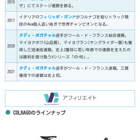
2015
ザ」にてステージ優勝を飾る。
イタリアの
フィリッポ・ガンナ
がコルナゴを駆りトラック競
2017
技の4km個人追い抜きで世界チャンピオンとなる。
タディ・ポガチャル
選手がツール・ド・フランス総合優勝。
マイヨアポワ(山岳賞)、マイヨブラン(ヤングライダー賞)も獲
2020
得し三冠達成優勝。史上2番目に若い年齢での優勝を支えたの
は勝利を請け負うVシリーズ「V3-RS」。
タディ・ポガチャル
選手がツール・ド・フランス連覇。三賞
2021
獲得での連覇は史上初。
COLNAGOのラインナップ