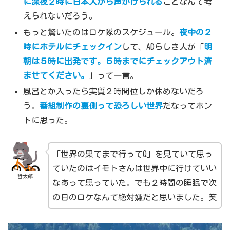
に深夜２時に日本人から声かけられる
ことなんて考
えられないだろう。
もっと驚いたのはロケ隊のスケジュール。
夜中の２
時にホテルにチェックイン
して、ADらしき人が「
明
朝は５時に出発です。５時までにチェックアウト済
ませてください。
」って一言。
風呂とか入ったら実質２時間位しか休めないだろ
う。
番組制作の裏側って恐ろしい世界
だなってホン
トに思った。
「世界の果てまで行ってQ」を見ていて思っ
ていたのはイモトさんは世界中に行けていい
哲太郎
なあって思っていた。でも２時間の睡眠で次
の日のロケなんて絶対嫌だと思いました。笑