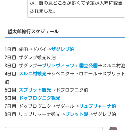
が、街の見どころが多くて予定が大幅に変更
されました。
哲太郎旅行スケジュール
1日目 成田→ドバイ→
ザグレブ泊
2日目 ザグレブ観光＆泊
3日目 ザグレブ→
プリトヴィッツェ国立公園
→スルニ村泊
4日目
スルニ村観光
→シベニク→トロギール→スプリット
泊
5日目
スプリット観光
→ドブロブニク泊
6日目
ドゥブロヴニク観光
7日目 ドゥブロヴニク→ザダール→
リュブリャーナ泊
8日目 リュブリャーナ観光→
ブレット湖
→ザグレブ泊