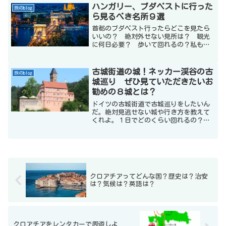
ました。私なりに纏めてみましたので使
ハンガリー、ブダペストに行った
旅のblog
ってやってください。
ら見るべき名所９選
首都のブダペスト行ったらどこを見たら
いいの？ 絶対外せない見所は？ 観光
に何日必要？ 歩いて回れるの？私も初
めて行ったときは情報が少なくて不安で
した。ドナウの真珠というだけあって本
当に美しい街でした。見どころはぎゅっ
古城街道の城！ネッカー渓谷の古
旅のblog
と詰まっているのですが最低２日は欲し
城巡り ぜひ見ていただきたいお
いです。
勧めの８城とは？
ドイツの古城街道で古城巡りをしたいん
だ。絶対見逃せない城や行き方を教えて
くれよ。１日でどのくらい回れるの？
どうやって行ったらいいの？これはやは
りレンタカーが便利ですね。全部で
1000Km以上もある古城街道です。1日３
城位の無理のない計画をお勧めします。
お勧めの８城をご紹介しますね。
クロアチアってどんな国？歴史は？治安
は？気候は？英語は？
クロアチアをレンタカーで周遊しよ