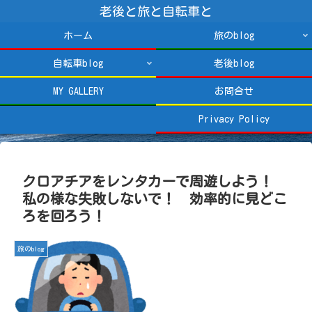
老後と旅と自転車と
ホーム
旅のblog
自転車blog
老後blog
MY GALLERY
お問合せ
Privacy Policy
クロアチアをレンタカーで周遊しよう！
私の様な失敗しないで！ 効率的に見どこ
ろを回ろう！
旅のblog