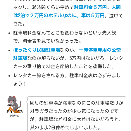
ックリ。36時間くらい停めて
駐車料金５万円
。
人間
は2泊で２万円のホテルなのに、車は５万円
。泣けて
きた。
駐車場料金なんてどこも変わらないという先入観
で、料金表を見ていなかっった。
ぼったくり民間駐車場
なのか、
一時停車専用の公営
駐車場
なのか解らないが、5万円はないだろ。レンタ
カーの乗り捨て料金を節約したことを後悔した。
レンタカー旅をされる方、駐車料金表は必ずみまし
ょう！
周りの駐車場が満車なのにこの駐車場だけが
ガラガラだったのが少し気になったのです
哲太郎
が、駐車場など料金に大差はないだろうと、
其のまま2日停めてしまいました。