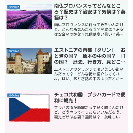
い。先に謝ってしまいます。ごめんなさ
南仏プロバンスってどんなとこ
旅のblog
い。
ろ？歴史は？治安は？気候は？英
語は？
南仏プロヴァンスに行ってみたいんだけ
ど、どんな所なんだろう？歴史は？治安
は安全なのかな？気候は寒い暑い？英語
は通じるの？プロヴァンス最高です。牧
歌的な風景の中に個性的な街、村が点在
し、美しい花々が街や街道を彩っていま
エストニアの首都「タリン」 お
旅のblog
す。気候も良いのも人気の要因。お勧め
とぎの国？ 絵本の中の国？ IT
の旅行先ですよ。
の国？ 歴史、行き方、見どころ
14選！
エストニアのタリンって凄い美しい街な
んだって？ どんな街か紹介してくれ
よ。はい、おとぎ話の中のようだとか、
絵本の中のようだとか言われるほど美し
い街です。最近はIT大国としても有名な
んですよ。
チェコ共和国 プラハカードで便
旅のblog
利に観光！
プラハの街が綺麗だって良く聞くんだけ
ど、どうやって行ったらいいんだろう。
観光ビザは必要？通貨は？ 美味しいも
のは？ 観光の目玉は？全部まとめたサ
イトはないかなあ。私も初めてチェコに
行ったときは、情報を集めるのに苦労し