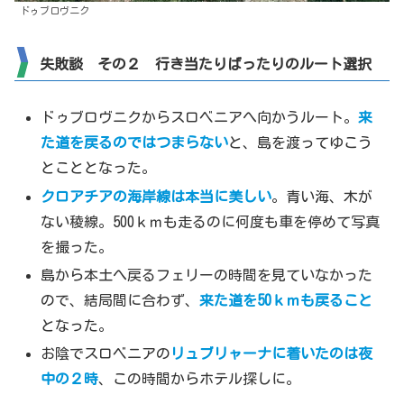
ドゥブロヴニク
失敗談 その２ 行き当たりばったりのルート選択
ドゥブロヴニクからスロベニアへ向かうルート。
来
た道を戻るのではつまらない
と、島を渡ってゆこう
とこととなった。
クロアチアの海岸線は本当に美しい
。青い海、木が
ない稜線。500ｋｍも走るのに何度も車を停めて写真
を撮った。
島から本土へ戻るフェリーの時間を見ていなかった
ので、結局間に合わず、
来た道を50ｋｍも戻ること
となった。
お陰でスロベニアの
リュブリャーナに着いたのは夜
中の２時
、この時間からホテル探しに。