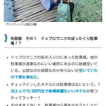
プリトヴィッツェ国立公園
失敗談 その１ ドゥブロヴニクのぼったくり駐車
場！？
ドゥブロヴニクの街の入り口にあった駐車場。他の
駐車場が満車なのにいい場所にあるのに結構空いて
いる。公営なのか民間なのか判らないが
空いていた
ので車を停めた
。
チェックインしたホテルには駐車場はないという。
1
泊２人で10,000円位で結構綺麗ないいホテル
が見つ
かってラッキー！
そのまま２泊して、駐車場から車を出そうとしてビ