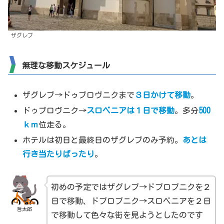
ザグレブ
無理な移動スケジュール
ザグレブ→ドゥブロヴニクまで
３日かけて移動
。
ドゥブロヴニク→
スロベニアは１日で移動
。多分
500
ｋｍ
位走る。
ホテルは初日と最終日のザグレブのみ予約。
あとは
行き当たりばったり
。
初めの予定ではザグレブ→ドブロブニクを２
日で移動、ドブロブニク→スロベニアを２日
哲太郎
で移動して色々な街を見ようとしたのです