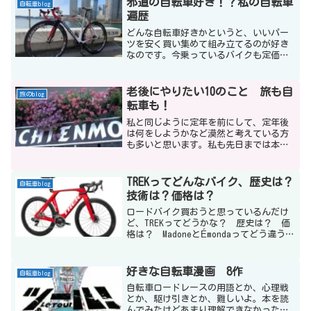
邪道の自転車好き！？私の自転車
自転車blog
遍歴
どんな自転車好きかというと、いいパー
ツを安く買い集めて組み立てるのが好き
なのです。今乗っているバイクも定価で
考えたら100万円越えだけど、もちろん平
凡なサラリーマンにそんな大金出せる訳
ない。ではどうやってそんなバイクを入
老後にやりたい10のこと 旅も自
旅のblog
手したかを紹介しますね。
転車も！
私と同じように定年を前にして、定年後
は何をしようかなど漠然と考えている方
も多いと思います。私も先日までは本当
に漠然と考えてました。でも一度整理し
て、「老後にやりたい10のこと」を書き
出してみました。すると、漠然だった老
TREKってどんなバイク、歴史は？
自転車blog
後が楽しみな老後になって、どうお金を
技術は？価格は？
工面するかな等考えるようになりまし
た。
ロードバイク買おうと思っているんだけ
ど、TREKってどうかな？ 歴史は？ 価
格は？ MadoneとÉmondaってどう違う
の？TREKいいですよね。私も好きなメー
カーの１つです。ちょっと纏めてみまし
たのでご確認ください。
好きな自転車漫画 8作
自転車blog
自転車ロードレースの用語とか、心理戦
とか、駆け引きとか、難しいよ。本を読
んでみたけどあまり理解できなかった。