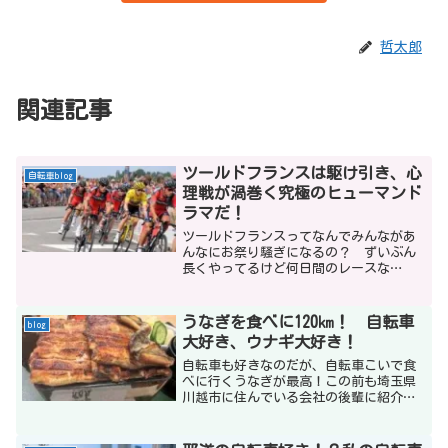
哲太郎
関連記事
ツールドフランスは駆け引き、心
自転車blog
理戦が渦巻く究極のヒューマンド
ラマだ！
ツールドフランスってなんでみんながあ
んなにお祭り騒ぎになるの？ ずいぶん
長くやってるけど何日間のレースな
の？ どこを走ってるの？ 判ったよう
で難しいのがツールドフランス。私も判
ったつもりになってる一人かも知れませ
うなぎを食べに120㎞！ 自転車
blog
んが、知れば知るほど面白いのがツール
大好き、ウナギ大好き！
ドフランスです。
自転車も好きなのだが、自転車こいで食
べに行くうなぎが最高！この前も埼玉県
川越市に住んでいる会社の後輩に紹介さ
れたうなぎ屋に出発！どうせならと荒川
河口から川越目指そうと江東区南砂街
へ。さあここから片道60㎞、往復120㎞。