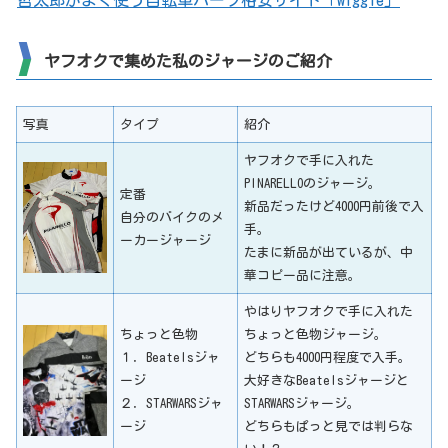
ヤフオクで集めた私のジャージのご紹介
写真
タイプ
紹介
ヤフオクで手に入れた
PINARELLOのジャージ。
定番
新品だったけど4000円前後で入
自分のバイクのメ
手。
ーカージャージ
たまに新品が出ているが、中
華コピー品に注意。
やはりヤフオクで手に入れた
ちょっと色物
ちょっと色物ジャージ。
１．Beatelsジャ
どちらも4000円程度で入手。
ージ
大好きなBeatelsジャージと
２．STARWARSジャ
STARWARSジャージ。
ージ
どちらもぱっと見では判らな