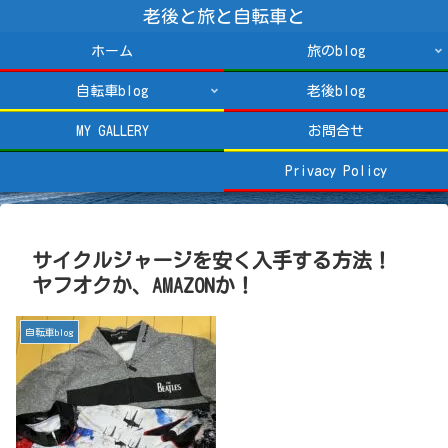
老後と旅と自転車と
ホーム
旅のblog
自転車blog
老後blog
MY GALLERY
お問合せ
Privacy Policy
サイクルジャージを安く入手する方法！
ヤフオクか、AMAZONか！
自転車blog